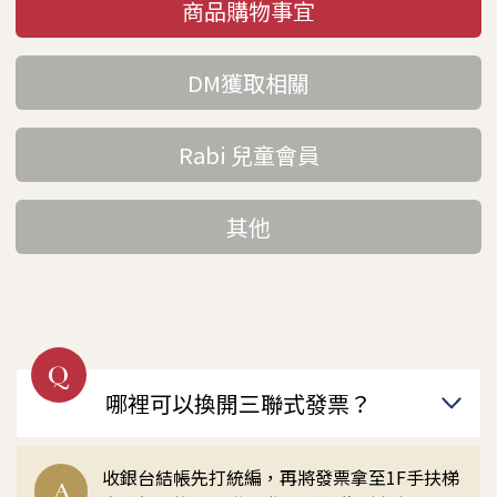
商品購物事宜
DM獲取相關
Rabi 兒童會員
其他
Q
哪裡可以換開三聯式發票？
收銀台結帳先打統編，再將發票拿至1F手扶梯
A