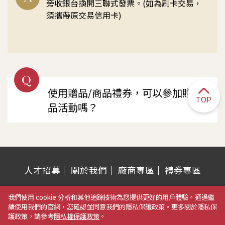
旁收銀台換開三聯式發票。(如為刷卡交易，
須攜帶原交易信用卡)
Q
使用贈品/商品禮券，可以參加贈
TOP
品活動嗎？
人才招募
關於我們
廠商專區
禮券專區
營業時間：週一至週五 AM 11:00~PM 10:00
我們使用 cookie 分析和其他追踪技術為您提供更好的用戶體驗。通過繼
例假日&特別節日 AM 10:30~PM 10:00
續使用我們的官網，您確認並同意我們的隱私保護政策。更多關於隱私保
護政策，請參考
隱私權保護政策
。
電話：04-2323-3788