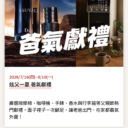
2026/7/16(四)~8/10(一)
炫父一夏 爸氣獻禮
嚴選按摩椅、咖啡機、手錶、香水與行李箱等父親節熱
門獻禮。面子裡子一次顧足，讓老爸出門、在家都霸氣
外露！