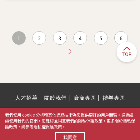
1
2
3
4
5
6
TOP
人才招募
關於我們
廠商專區
禮券專區
營業時間：週一至週五 AM 11:00~PM 10:00
我們使用 cookie 分析和其他追踪技術為您提供更好的用戶體驗。通過繼
例假日&特別節日 AM 10:30~PM 10:00
續使用我們的官網，您確認並同意我們的隱私保護政策。更多關於隱私保
護政策，請參考
隱私權保護政策
。
電話：04-2323-3788
地址：403503 臺中市西區臺灣大道二段459號
我同意