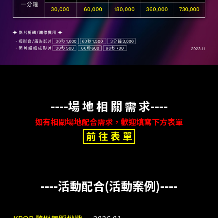
----場 地 相 關 需 求----
如有相關場地配合需求，歡迎填寫下方表單
前 往 表 單
----活動配合(活動案例)----