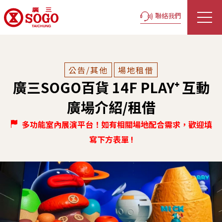
聯絡我們
公告/其他
場地租借
廣三SOGO百貨 14F PLAY⁺ 互動
廣場介紹/租借
多功能室內展演平台！
如有相關場地配合需求，歡迎填
寫下方表單 !