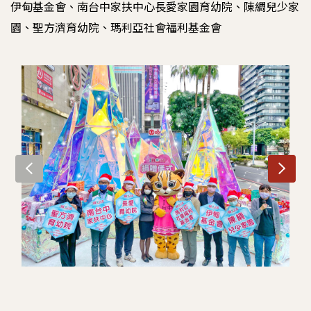
伊甸基金會、南台中家扶中心長愛家園育幼院、陳綢兒少家
園、聖方濟育幼院、瑪利亞社會福利基金會