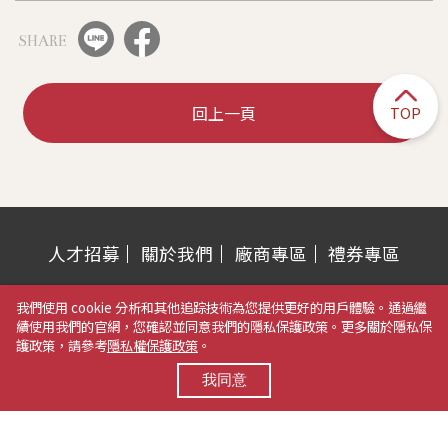
SHARE
回上一頁
TOP
人才招募
關於我們
廠商專區
禮券專區
營業時間：週一至週五 AM 11:00~PM 10:00
我們使用 cookie 分析和其他追踪技術為您提供更好的用戶體驗。通過繼
例假日&特別節日 AM 10:30~PM 10:00
續使用我們的官網，您確認並同意我們的隱私保護政策。更多關於隱私保
護政策，請參考
隱私權保護政策
。
電話：04-2323-3788
我同意
地址：403503 臺中市西區臺灣大道二段459號
版權所有 © KSSOGO TAICHUNG All rights reserved.