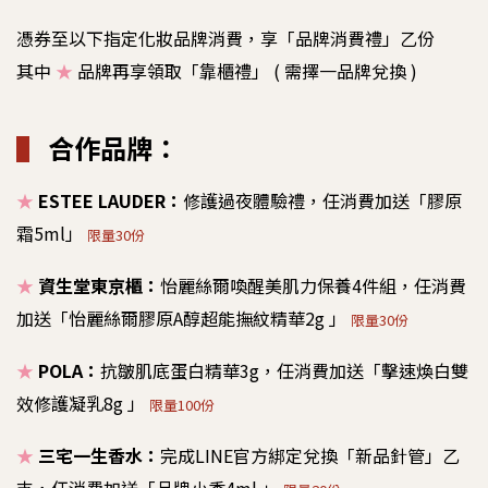
憑券至以下指定化妝品牌消費，享「品牌消費禮」乙份
其中
★
品牌再享領取「靠櫃禮」 ( 需擇一品牌兌換 )
▌
合作品牌：
★
ESTEE LAUDER：
修護過夜體驗禮，任消費加送「膠原
霜5ml」
限量30份
★
資生堂東京櫃：
怡麗絲爾喚醒美肌力保養4件組，任消費
加送「怡麗絲爾膠原A醇超能撫紋精華2g 」
限量30份
★
POLA：
抗皺肌底蛋白精華3g，任消費加送「擊速煥白雙
效修護凝乳8g 」
限量100份
★
三宅一生香水：
完成LINE官方綁定兌換「新品針管」乙