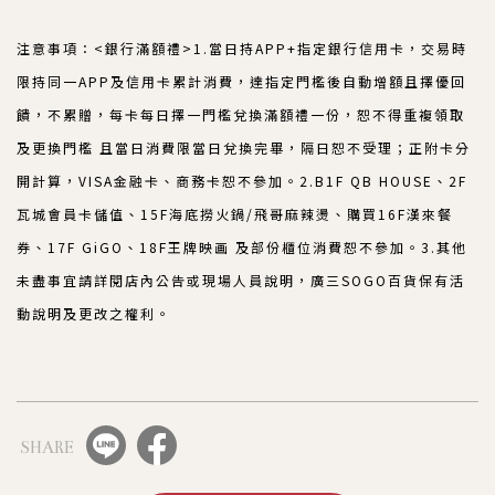
注意事項：<銀行滿額禮>1.當日持APP+指定銀行信用卡，交易時
限持同一APP及信用卡累計消費，達指定門檻後自動增額且擇優回
饋，不累贈，每卡每日擇一門檻兌換滿額禮一份，恕不得重複領取
及更換門檻 且當日消費限當日兌換完畢，隔日恕不受理；正附卡分
開計算，VISA金融卡、商務卡恕不參加。2.B1F QB HOUSE、2F
瓦城會員卡儲值、15F海底撈火鍋/飛哥麻辣燙、購買16F漢來餐
券、17F GiGO、18F王牌映画 及部份櫃位消費恕不參加。3.其他
未盡事宜請詳閱店內公告或現場人員說明，廣三SOGO百貨保有活
動說明及更改之權利。
SHARE