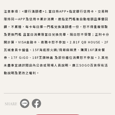
注意事項：<銀行滿額禮>1.當日持APP+指定銀行信用卡，交易時
限持同一APP及信用卡累計消費，達指定門檻後自動增額且擇優回
饋，不累贈，每卡每日擇一門檻兌換滿額禮一份，恕不得重複領取
及更換門檻 且當日消費限當日兌換完畢，隔日恕不受理；正附卡分
開計算，VISA金融卡、商務卡恕不參加。2.B1F QB HOUSE、2F
瓦城會員卡儲值、15F海底撈火鍋/飛哥麻辣燙、購買16F漢來餐
券、17F GiGO、18F王牌映画 及部份櫃位消費恕不參加。3.其他
未盡事宜請詳閱店內公告或現場人員說明，廣三SOGO百貨保有活
動說明及更改之權利。
SHARE