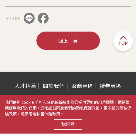
SHARE
回上一頁
TOP
人才招募
關於我們
廠商專區
禮券專區
營業時間：週一至週五 AM 11:00~PM 10:00
我們使用 cookie 分析和其他追踪技術為您提供更好的用戶體驗。通過繼
例假日&特別節日 AM 10:30~PM 10:00
續使用我們的官網，您確認並同意我們的隱私保護政策。更多關於隱私保
護政策，請參考
隱私權保護政策
。
電話：04-2323-3788
我同意
地址：403503 臺中市西區臺灣大道二段459號